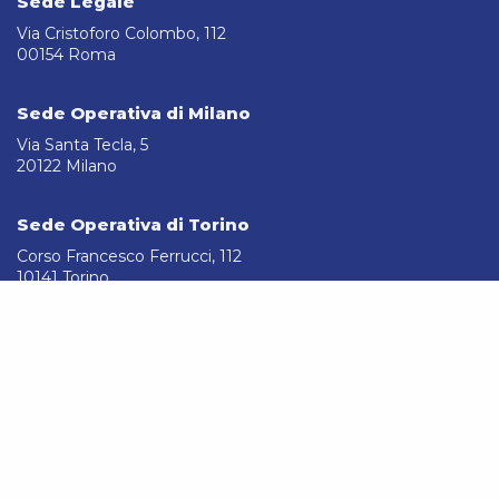
Sede Legale
Via Cristoforo Colombo, 112
00154 Roma
Sede Operativa di Milano
Via Santa Tecla, 5
20122 Milano
Sede Operativa di Torino
Corso Francesco Ferrucci, 112
10141 Torino
Share
Link utili
Linkedin
Area Clienti
Area Fornitori
Modello Organizzativo
Procedura Whistleblowing