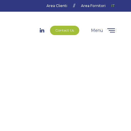
Area Clienti
//
Area Fornitori
IT
Menu
Contact Us
Close