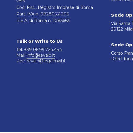
vers.
Cod. Fisc., Registro Imprese di Roma
Part. IVA n. 08280551006
Sede Ope
R.E.A. di Roma n. 1085663
Via Santa T
20122 Mil
Talk or Write to Us
Sede Ope
Tel: +39 06.99.724.444
Corso Fran
Mail:
info@revalo.it
10141 Tori
Pec: revalo@legalmail.it