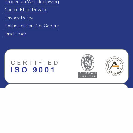
Procedura Whistleblowing
Codice Etico Revalo
Privacy Policy
Politica di Parità di Genere
Disclaimer