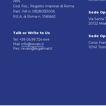
vers.
Cod. Fisc., Registro Imprese di Roma
Part. IVA n. 08280551006
Sede Ope
R.E.A. di Roma n. 1085663
Via Santa T
20122 Mil
Talk or Write to Us
Sede Ope
Tel: +39 06.99.724.444
Corso Fran
Mail:
info@revalo.it
10141 Tori
Pec: revalo@legalmail.it