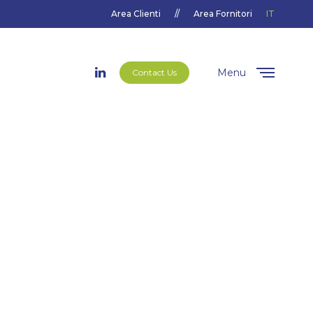
Area Clienti
//
Area Fornitori
IT
Menu
Contact Us
Close